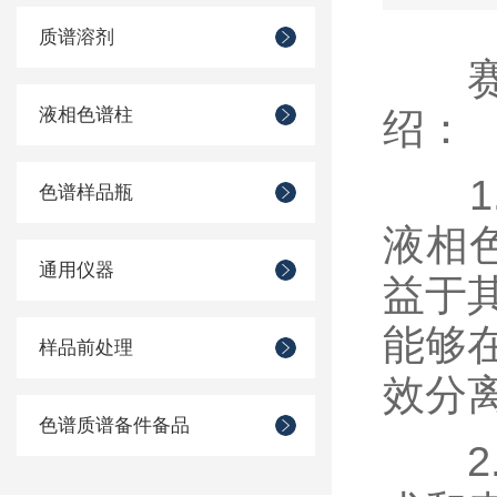
质谱溶剂
赛默
液相色谱柱
绍：
1.
色谱样品瓶
液相
通用仪器
益于
能够
样品前处理
效分
色谱质谱备件备品
2.