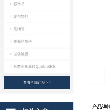
标准品
光谱氘灯
毛细管
陶瓷均质子
滤器滤膜
分散固相萃取QuEChERS
查看全部产品 >>
产品详