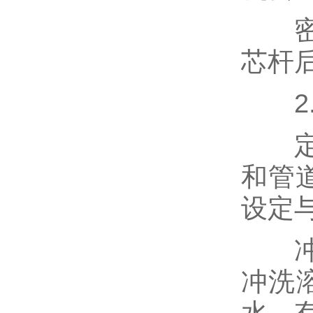
密封
芯杆
2
定期
和管
设定
冲洗
冲洗