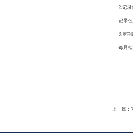
2.记录
记录色谱
3.定期
每月检查
上一篇：