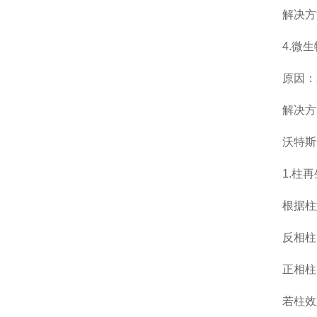
解决方法
4.微生
原因：水
解决方法：
沃特斯
1.柱再
根据柱型
反相柱：
正相柱：
若柱效显