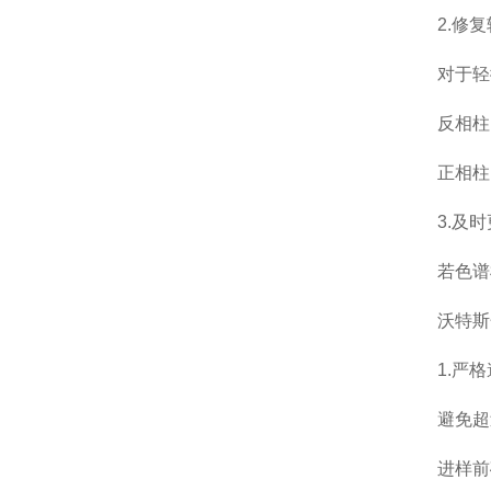
2.修复
对于轻微
反相柱：用
正相柱：
3.及时
若色谱柱
沃特斯色
1.严格
避免超过
进样前确