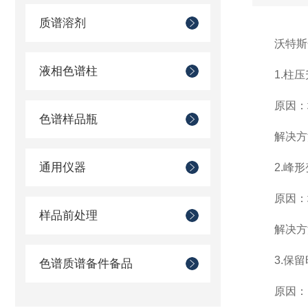
质谱溶剂
沃特斯色
液相色谱柱
1.柱压
原因：填
色谱样品瓶
解决方法
通用仪器
2.峰形
原因：填
样品前处理
解决方法
3.保留
色谱质谱备件备品
原因：固