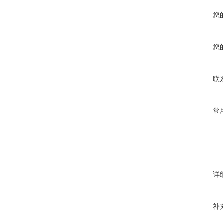
您
您
联
常
详
补